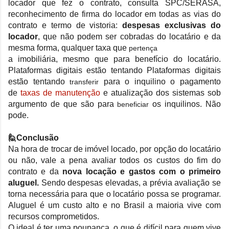
locador que fez o contrato, consulta SPC/SERASA,
reconhecimento de firma do locador
em todas as vias do
contrato e termo de vistoria
:
despesas exclusivas do
locador
, que não podem ser cobradas do locatário e da
mesma forma, qualquer taxa que
pertença
a imobiliária, mesmo que para benefício do locatário.
Plataformas digitais estão tentando Plataformas digitais
estão tentando
para o inquilino o pagamento
transferir
de
taxas de manutenção
e atualização dos sistemas sob
argumento de que são para
os inquilinos. Não
beneficiar
pode.
🙋Conclusão
Na hora de trocar de imóvel locado, por opção do locatário
ou não, vale a pena avaliar todos os custos do fim do
contrato e da
nova locação e gastos com o primeiro
aluguel.
Sendo despesas elevadas, a prévia avaliação se
torna necessária para que o locatário possa se programar.
Aluguel é um custo alto e no Brasil a maioria vive com
recursos comprometidos.
O ideal é ter uma poupança, o que é difícil para quem vive