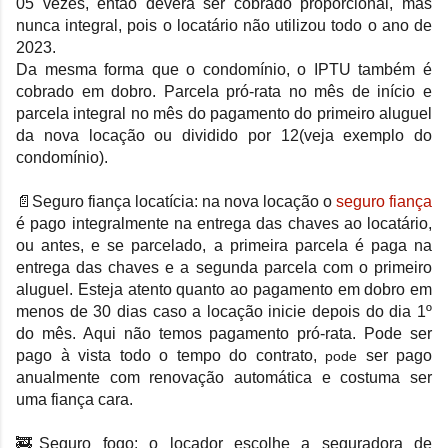
05 vezes, então deverá ser cobrado proporcional, mas
nunca integral, pois o locatário não utilizou todo o ano de
2023.
Da mesma forma que o condomínio, o IPTU também é
cobrado em dobro. Parcela pró-rata no mês de início e
parcela integral no mês do pagamento do primeiro aluguel
da nova locação ou dividido por 12(veja exemplo do
condomínio).
📄Seguro fiança locatícia:
na nova locação o
seguro fiança
é pago integralmente na entrega das chaves ao locatário,
ou antes, e se parcelado, a primeira parcela é paga na
entrega das chaves e a segunda parcela com o primeiro
aluguel. Esteja atento quanto ao pagamento em dobro em
menos de 30 dias caso a locação inicie depois do dia 1º
do mês. Aqui não temos pagamento pró-rata. Pode ser
pago à vista todo o tempo do contrato,
ser pago
pode
anualmente com renovação automática e costuma ser
uma fiança cara.
🚒Seguro fogo
: o locador escolhe a seguradora de