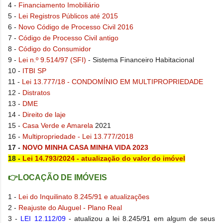
4 -
Financiamento Imobiliário
5 -
Lei Registros Públicos até 2015
6 -
Novo Código de Processo Civil 2016
7 -
Código de Processo Civil antigo
8 -
Código do Consumidor
9 -
Lei n.º 9.514/97 (SFI)
- Sistema Financeiro Habitacional
10 -
ITBI SP
11 -
Lei 13.777/18 - CONDOMÍNIO EM MULTIPROPRIEDADE
12 -
Distratos
13 -
DME
14 -
Direito de laje
15 -
Casa Verde e Amarela
2021
16 -
Multipropriedade - Lei 13.777/2018
17 -
NOVO MINHA CASA MINHA VIDA 2023
18 -
Lei 14.793/2024 - atualização do valor do imóvel
👉LOCAÇÃO DE IMÓVEIS
1 -
Lei do Inquilinato 8.245/91 e atualizações
2 -
Reajuste do Aluguel - Plano Real
3 -
LEI 12.112/09
- atualizou a lei 8.245/91 em algum de seus