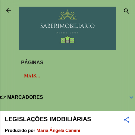
Pular para o conteúdo principal
PÁGINAS
MAIS…
👉 MARCADORES
LEGISLAÇÕES IMOBILIÁRIAS
Produzido por
Maria Ângela Camini