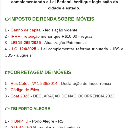
complementando a Lei Federal.
Verifique legislação da
cidade e estado.
👉IMPOSTO DE RENDA SOBRE IMÓVEIS
1 -
Ganho de capital
- legislação vigente
2 -
IRRF - retenção
menor que R$10,00 - regras
3 -
LEI 15.265/2025
- Atualização Patrimonial
4 -
LC 124/2025
- Lei complementar reforma tributaria - IBS e
CBS - alugueis
👉CORRETAGEM DE IMÓVEIS
1 -
Res.Cofeci Nº 1.336/2014
- Declaração de Inocorrência
2 -
Código de Ética
3 -
Coaf 2023 -
DECLARAÇÃO DE NÃO OCO
RRENCIA 2023
👉ITBI PORTO ALEGRE
1 -
ITBI/IPTU
- Porto Alegre - RS
2 -
GLEBA LEGAL
regularização fundiária