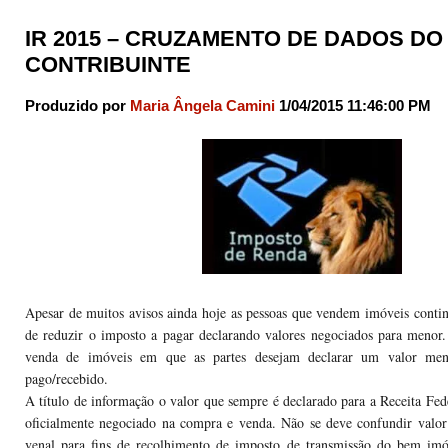
IR 2015 – CRUZAMENTO DE DADOS DO
CONTRIBUINTE
Produzido por
Maria Ângela Camini
1/04/2015 11:46:00 PM
Apesar de muitos avisos ainda hoje as pessoas que vendem imóveis cont
de reduzir o imposto a pagar declarando valores negociados para menor
venda de imóveis em que as partes desejam declarar um valor me
pago/recebido.
A título de informação o valor que sempre é declarado para a Receita Fede
oficialmente negociado na compra e venda. Não se deve confundir valo
venal para fins de recolhimento de imposto de transmissão do bem im