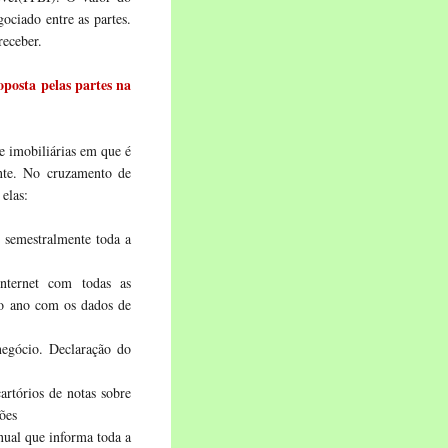
gociado entre as partes.
receber.
oposta pelas partes na
 e imobiliárias em que é
inte. No cruzamento de
elas:
s semestralmente toda a
internet com todas as
 o ano com os dados de
egócio. Declaração do
artórios de notas sobre
ões
nual que informa toda a