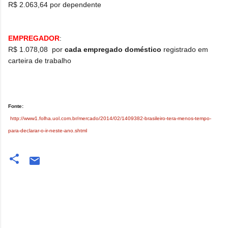
R$ 2.063,64 por dependente
EMPREGADOR
:
R$ 1.078,08 por
cada empregado doméstico
registrado em
carteira de trabalho
Fonte:
http://www1.folha.uol.com.br/mercado/2014/02/1409382-brasileiro-tera-menos-tempo-
para-declarar-o-ir-neste-ano.shtml
Comentários