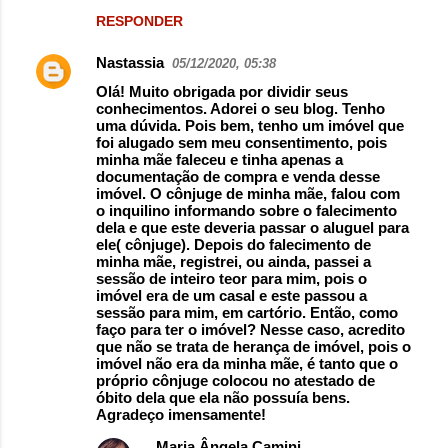
RESPONDER
Nastassia
05/12/2020, 05:38
Olá! Muito obrigada por dividir seus
conhecimentos. Adorei o seu blog. Tenho
uma dúvida. Pois bem, tenho um imóvel que
foi alugado sem meu consentimento, pois
minha mãe faleceu e tinha apenas a
documentação de compra e venda desse
imóvel. O cônjuge de minha mãe, falou com
o inquilino informando sobre o falecimento
dela e que este deveria passar o aluguel para
ele( cônjuge). Depois do falecimento de
minha mãe, registrei, ou ainda, passei a
sessão de inteiro teor para mim, pois o
imóvel era de um casal e este passou a
sessão para mim, em cartório. Então, como
faço para ter o imóvel? Nesse caso, acredito
que não se trata de herança de imóvel, pois o
imóvel não era da minha mãe, é tanto que o
próprio cônjuge colocou no atestado de
óbito dela que ela não possuía bens.
Agradeço imensamente!
Maria Ângela Camini