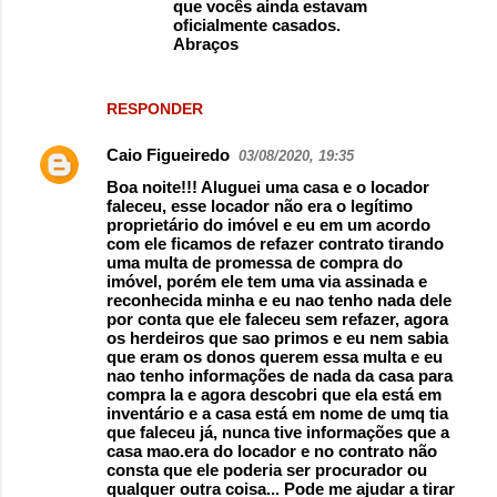
que vocês ainda estavam
oficialmente casados.
Abraços
RESPONDER
Caio Figueiredo
03/08/2020, 19:35
Boa noite!!! Aluguei uma casa e o locador
faleceu, esse locador não era o legítimo
proprietário do imóvel e eu em um acordo
com ele ficamos de refazer contrato tirando
uma multa de promessa de compra do
imóvel, porém ele tem uma via assinada e
reconhecida minha e eu nao tenho nada dele
por conta que ele faleceu sem refazer, agora
os herdeiros que sao primos e eu nem sabia
que eram os donos querem essa multa e eu
nao tenho informações de nada da casa para
compra la e agora descobri que ela está em
inventário e a casa está em nome de umq tia
que faleceu já, nunca tive informações que a
casa mao.era do locador e no contrato não
consta que ele poderia ser procurador ou
qualquer outra coisa... Pode me ajudar a tirar