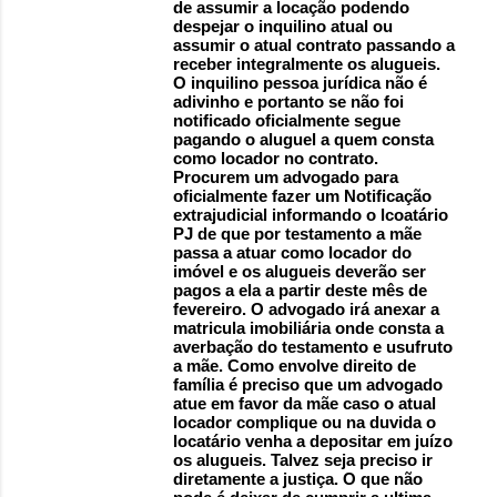
de assumir a locação podendo
despejar o inquilino atual ou
assumir o atual contrato passando a
receber integralmente os alugueis.
O inquilino pessoa jurídica não é
adivinho e portanto se não foi
notificado oficialmente segue
pagando o aluguel a quem consta
como locador no contrato.
Procurem um advogado para
oficialmente fazer um Notificação
extrajudicial informando o lcoatário
PJ de que por testamento a mãe
passa a atuar como locador do
imóvel e os alugueis deverão ser
pagos a ela a partir deste mês de
fevereiro. O advogado irá anexar a
matricula imobiliária onde consta a
averbação do testamento e usufruto
a mãe. Como envolve direito de
família é preciso que um advogado
atue em favor da mãe caso o atual
locador complique ou na duvida o
locatário venha a depositar em juízo
os alugueis. Talvez seja preciso ir
diretamente a justiça. O que não