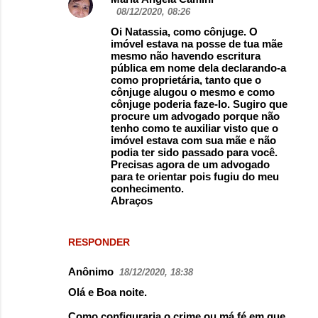
08/12/2020, 08:26
Oi Natassia, como cônjuge. O
imóvel estava na posse de tua mãe
mesmo não havendo escritura
pública em nome dela declarando-a
como proprietária, tanto que o
cônjuge alugou o mesmo e como
cônjuge poderia faze-lo. Sugiro que
procure um advogado porque não
tenho como te auxiliar visto que o
imóvel estava com sua mãe e não
podia ter sido passado para você.
Precisas agora de um advogado
para te orientar pois fugiu do meu
conhecimento.
Abraços
RESPONDER
Anônimo
18/12/2020, 18:38
Olá e Boa noite.
Como configuraria o crime ou má fé em que