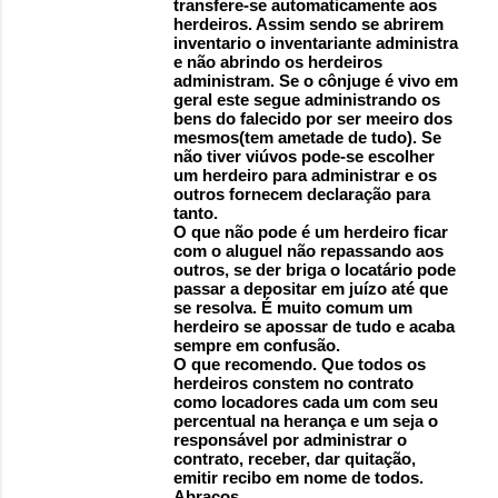
transfere-se automaticamente aos
herdeiros. Assim sendo se abrirem
inventario o inventariante administra
e não abrindo os herdeiros
administram. Se o cônjuge é vivo em
geral este segue administrando os
bens do falecido por ser meeiro dos
mesmos(tem ametade de tudo). Se
não tiver viúvos pode-se escolher
um herdeiro para administrar e os
outros fornecem declaração para
tanto.
O que não pode é um herdeiro ficar
com o aluguel não repassando aos
outros, se der briga o locatário pode
passar a depositar em juízo até que
se resolva. É muito comum um
herdeiro se apossar de tudo e acaba
sempre em confusão.
O que recomendo. Que todos os
herdeiros constem no contrato
como locadores cada um com seu
percentual na herança e um seja o
responsável por administrar o
contrato, receber, dar quitação,
emitir recibo em nome de todos.
Abraços