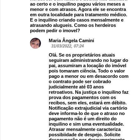
ao certo e o inquilino pagou vários meses a
menor e com atrasos. Agora ele se encontra
em outra localidade para tratamento médico.
E o inquilino criando casos mensalmente e
atrasando alugueis. Como os herdeiros
podem pedir o imovel?
Maria Ângela Camini
31/03/2022, 07:24
Olá. Se os proprietários atuais
seguiram administrando no lugar do
pai, assumiram a locação do imóvel
pois tomaram ciência. Todo o valor
pago a menor ou em desacordo com
o contrato pode ser cobrado
judicialmente até 03 anos
retroativos. Na justiça o inquilino faz
prova dos pagamentos com os
recibos, sem eles, estará em débito.
Notificação extrajudicial via cartório
deve informa-lo de que o atraso no
pagamento não é um direito do
inquilino e sim uma eventualidade.
Atrasar mensalmente caracteriza
possibiidade de despejo. Solicite
desocupação por descumprimento