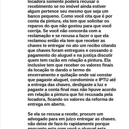
locadora somente poderá recusar o
recebimento se no imóvel ainda estiver
algum pertence seu mesmo que seja um
banco pequeno. Como você cita que é por
conta da pintura, ela tem que solicitar os
reparos do que não gostou para que você
corrija. Se você não concorda com a
reclamação e se recusa a fazer o que ela
reclamou então ela tem que receber as
chaves te entregar no ato um recibo citando
que chaves foram entregues e cessando o
pagamento do aluguel e na justiça discutir
quem tem razão em relação a pintura. Ela
inclusive tem que receber os valores finais
da locação te dando o termo de
encerramento e quitação onde vai constar
que pagaste aluguel, condominio e IPTU até
a entrega das chaves, desligaste a luz e
pagaste a conta final mas não hpuve acordo
em relação a pintura que foi recusada pela
locadora, ficando os valores da reforma de
entrega em aberto.
Se ela se recusa a recebr, procure um
advogado para em juizo entregar as chaves.
não deixe de faze-lo rapidamente porque
enquanto esta com você o aluguel esta