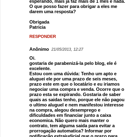
esperando, mais já faz mais de 1 mês e nada.
O que posso fazer para obrigar a eles me
darem uma resposta?
Obrigada
Patricia
RESPONDER
Anônimo
21/05/2013, 12:27
Oi.
gostaria de parabenizá-la pelo blog, ele é
excelente.
Estou com uma dúvida: Tenho um apto e
aluguei ele por uma prazo de seis meses,
prazo este em que o locatário e eu iriamos
negociar uma compra e venda. Ocorre que o
prazo esta se expirando. Gostaria de saber
quais as saidas tenho, porque ele não pagou
o ultimo aluguel e nem manifestou interesse
na compra, alegou desemprego e
dificuldades em financiar junto a caixa
economica. Não quero mais manter o
contrato, tem alguma saida para evitar a
prorrogação automatica? Informar por
notificação extrajudicial que o prazo para