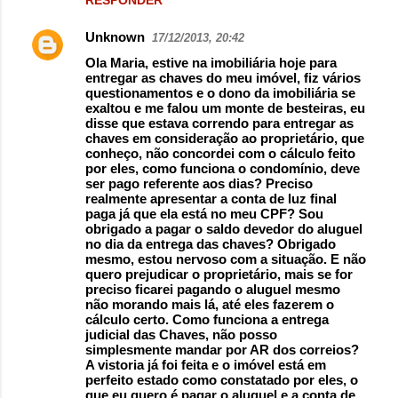
RESPONDER
Unknown
17/12/2013, 20:42
Ola Maria, estive na imobiliária hoje para
entregar as chaves do meu imóvel, fiz vários
questionamentos e o dono da imobiliária se
exaltou e me falou um monte de besteiras, eu
disse que estava correndo para entregar as
chaves em consideração ao proprietário, que
conheço, não concordei com o cálculo feito
por eles, como funciona o condomínio, deve
ser pago referente aos dias? Preciso
realmente apresentar a conta de luz final
paga já que ela está no meu CPF? Sou
obrigado a pagar o saldo devedor do aluguel
no dia da entrega das chaves? Obrigado
mesmo, estou nervoso com a situação. E não
quero prejudicar o proprietário, mais se for
preciso ficarei pagando o aluguel mesmo
não morando mais lá, até eles fazerem o
cálculo certo. Como funciona a entrega
judicial das Chaves, não posso
simplesmente mandar por AR dos correios?
A vistoria já foi feita e o imóvel está em
perfeito estado como constatado por eles, o
que eu quero é pagar o aluguel e a conta de