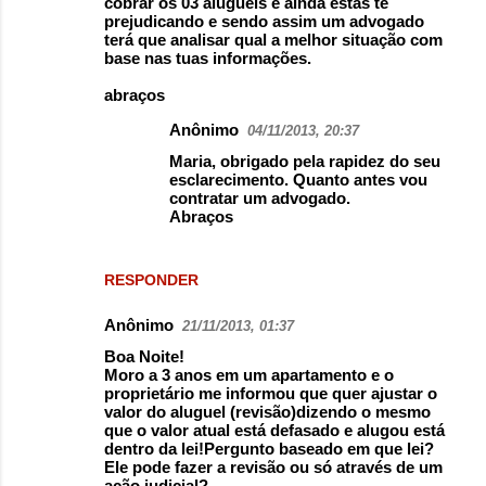
cobrar os 03 aluguéis e ainda estas te
prejudicando e sendo assim um advogado
terá que analisar qual a melhor situação com
base nas tuas informações.
abraços
Anônimo
04/11/2013, 20:37
Maria, obrigado pela rapidez do seu
esclarecimento. Quanto antes vou
contratar um advogado.
Abraços
RESPONDER
Anônimo
21/11/2013, 01:37
Boa Noite!
Moro a 3 anos em um apartamento e o
proprietário me informou que quer ajustar o
valor do aluguel (revisão)dizendo o mesmo
que o valor atual está defasado e alugou está
dentro da lei!Pergunto baseado em que lei?
Ele pode fazer a revisão ou só através de um
ação judicial?