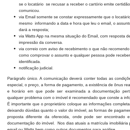
se o locatário se recusar a receber o cartório emite certidã
comunicou.
via Email somente se constar expressamente que o locatário
mesmo informando a data e hora que leu o email, o assunto
dará a resposta;
via Watts App na mesma situação do Email, com resposta d
impressão da conversa.
via correio com aviso de recebimento o que não recomendo
como comprovar o assunto e qualquer pessoa pode receb
identificada.
notificação judicial.
Parágrafo único. A comunicação deverá conter todas as condiçõ
especial, o preço, a forma de pagamento, a existência de ônus re
e horário em que pode ser examinada a documentação pert
qualquer problema com o imóvel é recomendado que conste a inf
É importante que o proprietário coloque as informações completa
deixando dúvidas quanto o valor do imóvel, as formas de pagament
proposta diferente da oferecida, onde pode ser encontrado 
documentação do imóvel. Nos dias atuais a matrícula imobiliária 
email ou Watts bem como outros documentos para análise.