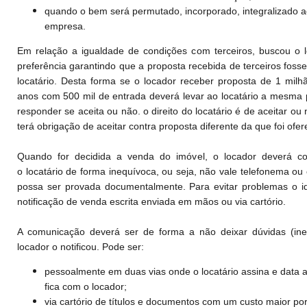
quando o bem será permutado, incorporado, integralizado ao
empresa.
Em relação a igualdade de condições com terceiros, buscou o l
preferência garantindo que a proposta recebida de terceiros fosse
locatário. Desta forma se o locador receber proposta de 1 mil
anos com 500 mil de entrada deverá levar ao locatário a mesma
responder se aceita ou não. o direito do locatário é de aceitar ou
terá obrigação de aceitar contra proposta diferente da que foi ofer
Quando for decidida a venda do imóvel, o locador deverá co
o locatário de forma inequívoca, ou seja, não vale telefonema ou
possa ser provada documentalmente. Para evitar problemas o i
notificação de venda escrita enviada em mãos ou via cartório.
A comunicação deverá ser de forma a não deixar dúvidas (in
locador o notificou. Pode ser:
pessoalmente em duas vias onde o locatário assina e data 
fica com o locador;
via cartório de títulos e documentos com um custo maior po