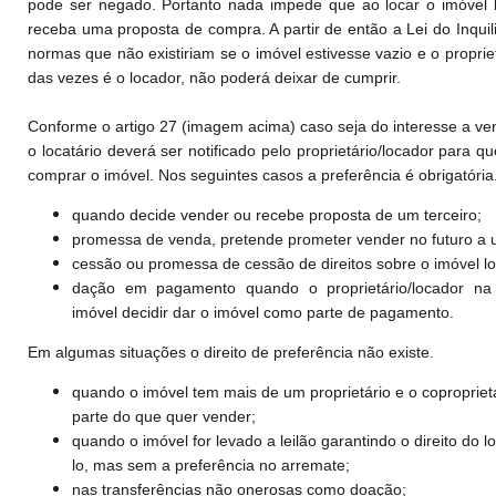
pode ser negado. Portanto nada impede que ao locar o imóvel 
receba uma proposta de compra. A partir de então a Lei do Inqui
normas que não existiriam se o imóvel estivesse vazio e o proprie
das vezes é o locador, não poderá deixar de cumprir.
Conforme o artigo 27 (imagem acima) caso seja do interesse a ve
o locatário deverá ser notificado pelo proprietário/locador para qu
comprar o imóvel. Nos seguintes casos a preferência é obrigatória
quando decide vender ou recebe proposta de um terceiro;
promessa de venda, pretende prometer vender no futuro a u
cessão ou promessa de cessão de direitos sobre o imóvel lo
dação em pagamento quando o proprietário/locador na 
imóvel decidir dar o imóvel como parte de pagamento.
Em algumas situações o direito de preferência não existe.
quando o imóvel tem mais de um proprietário e o coproprietá
parte do que quer vender;
quando o imóvel for levado a leilão garantindo o direito do l
lo, mas sem a preferência no arremate;
nas transferências não onerosas como doação;