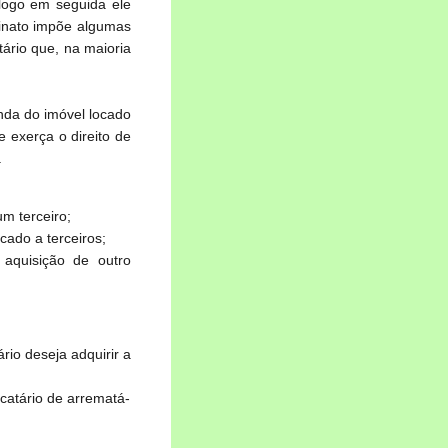
logo em seguida ele
linato impõe algumas
tário que, na maioria
nda do imóvel locado
e exerça o direito de
.
m terceiro;
cado a terceiros;
aquisição de outro
rio deseja adquirir a
ocatário de arrematá-