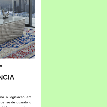
 º
NCIA
ina a legislação em
 que reside quando o