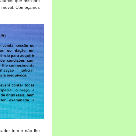
ocatários que assinam
o imóvel. Começamos
cador tem e não lhe