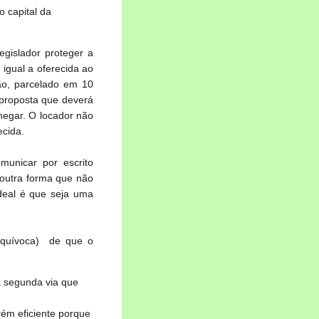
 capital da
egislador proteger a
 igual a oferecida ao
hão, parcelado em 10
 proposta que deverá
 negar. O locador não
ecida.
municar por escrito
 outra forma que não
deal é que seja uma
equívoca) de que o
a segunda via que
rém eficiente porque