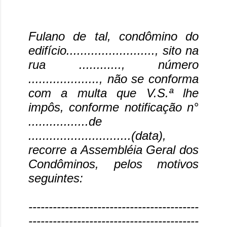
Fulano de tal, condômino do
edifício........................., sito na
rua ............, número
...................., não se conforma
com a multa que V.S.ª lhe
impôs, conforme notificação n°
.................de
.............................(data),
recorre a Assembléia Geral dos
Condôminos, pelos motivos
seguintes:
------------------------------------------
------------------------------------------